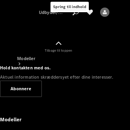
Spring til indhold
Udbyder/databeskyttelse
Tilbage til toppen
Udbyder/databeskyttelse
Modeller
Hold kontakten med os.
Aktuel information skræddersyet efter dine interesser.
Abonnere
Alle modeller
Nye modeller
Modeller
Elektriske modeller