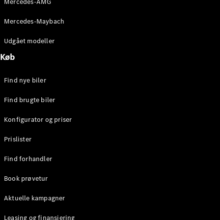
Mercedes-AMG
E-Klasse
Sedan
Mercedes-Maybach
S-Klasse
Lang
Udgået modeller
Mercedes-
Køb
Maybach S-
Klasse
Find nye biler
Konfigurator
Find brugte biler
Mercedes-
Benz Online
Konfigurator og priser
Showroom
SUV
Prislister
Find forhandler
Book prøvetur
Aktuelle kampagner
Alle SUVs
EQS
Leasing og finansiering