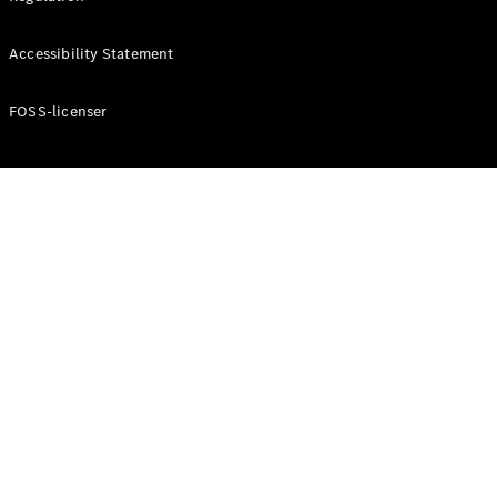
Konfigurator
Mercedes-
Accessibility Statement
Benz Online
Showroom
Cabriolet / Roadster
FOSS-licenser
Alle
Cabriolets /
Roadsters
CLE
Cabriolet
Mercedes-
AMG SL