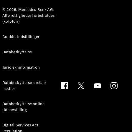
Konfigurator
Mercedes-
© 2026. Mercedes-Benz AG.
Benz Online
Alle rettigheder forbeholdes
Showroom
(kolofon)
Coupé
Cookie-indstillinger
Databeskyttelse
Juridisk information
Alle Coupés
CLE Coupé
Mercedes-
Databeskyttelse sociale
AMG GT
medier
Coupé
Mercedes-
Databeskyttelse online
AMG GT
tidsbestilling
Elektrisk
4-dørs
coupé
Digital Services Act
Regulation