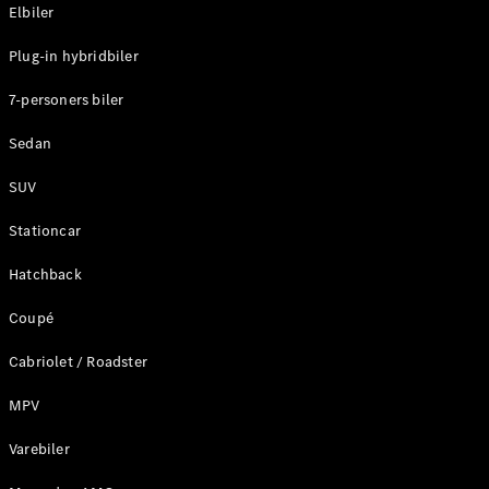
Plug-in-hybrid modeller
Elbiler
Plug-in hybridbiler
Sedan
7-personers biler
Sedan
SUV
Alle Sedans
Stationcar
CLA
Elektrisk
CLA
Hatchback
C-Klasse
Coupé
Sedan
C-
Cabriolet / Roadster
Klasse
Elektrisk
Sedan
MPV
EQE
Elektrisk
Sedan
Varebiler
EQS
Elektrisk
Sedan