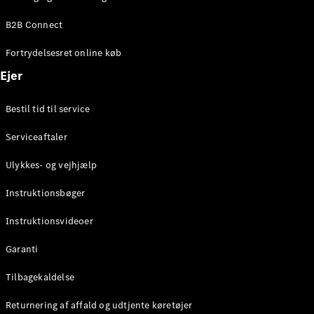
Elektrisk
SUV
B2B Connect
Mercedes-
Maybach
Elektrisk
Fortrydelsesret online køb
EQS SUV
GLA
Ejer
GLA
Ny
Elektrisk
GLA
Ny
Bestil tid til service
GLB
Elektrisk
GLB
Serviceaftaler
GLC
Elektrisk
GLC
Ulykkes- og vejhjælp
GLC Coupé
GLE
Instruktionsbøger
GLE Coupé
GLS
Instruktionsvideoer
Mercedes-
Maybach
Ny
Garanti
GLS
G-
Tilbagekaldelse
Elektrisk
Klasse
Returnering af affald og udtjente køretøjer
G-Klasse