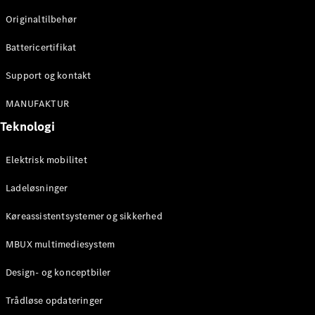
Originaltilbehør
Konfigurator
Mercedes-
Battericertifikat
Benz Online
Showroom
Support og kontakt
Stationcar
MANUFAKTUR
Teknologi
Elektrisk mobilitet
Ladeløsninger
Alle
Stationcar
Køreassistentsystemer og sikkerhed
CLA
Shooting
Elektrisk
MBUX multimediesystem
Brake
CLA
Design- og konceptbiler
Shooting
Brake
Trådløse opdateringer
C-Klasse