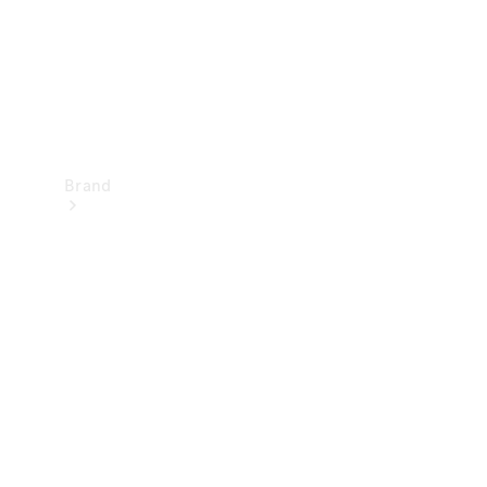
Brand
Oplev
Mercedes-
Benz