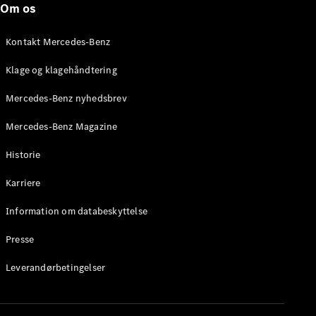
Om os
Stationcar
E-Klasse
Stationcar
Kontakt Mercedes-Benz
E-Klasse
All-Terrain
Klage og klagehåndtering
Mercedes-Benz nyhedsbrev
Konfigurator
Mercedes-
Mercedes-Benz Magazine
Benz Online
Showroom
Historie
Hatchback
Karriere
Information om databeskyttelse
Presse
A-Klasse
Leverandørbetingelser
Hatchback