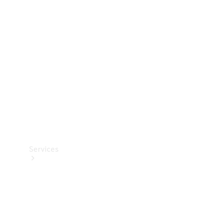
Teknisk
tilbehør
Opladningsudstyr
Collection
Bilpleje
Services