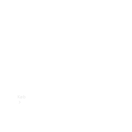
Mercedes-Benz Online Showroom
Køb