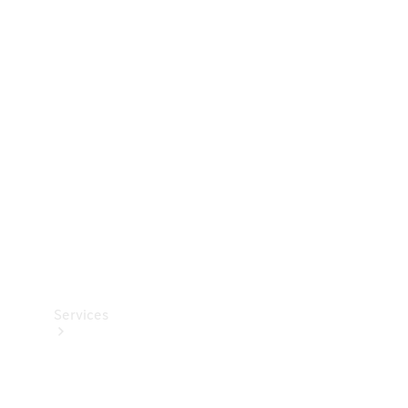
Dæk
Teknisk
tilbehør
Opladningsudstyr
Collection
Bilpleje
Services