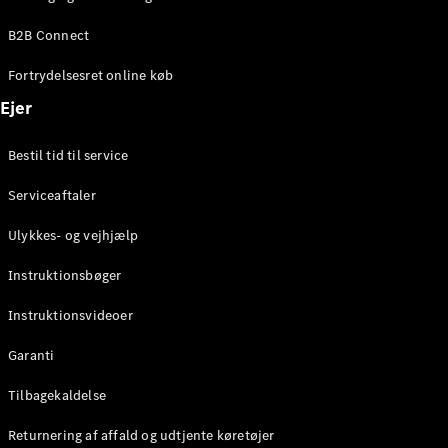
Elektrisk
SUV
B2B Connect
EQS
Elektrisk
SUV
Fortrydelsesret online køb
Mercedes-
Maybach
Elektrisk
Ejer
EQS SUV
GLA
Bestil tid til service
GLA
Ny
Elektrisk
GLA
Ny
Serviceaftaler
GLB
Elektrisk
GLB
Ulykkes- og vejhjælp
GLC
Elektrisk
GLC
Instruktionsbøger
GLC Coupé
GLE
Instruktionsvideoer
GLE Coupé
GLS
Garanti
Mercedes-
Maybach
Tilbagekaldelse
Ny
GLS
Returnering af affald og udtjente køretøjer
G-
Elektrisk