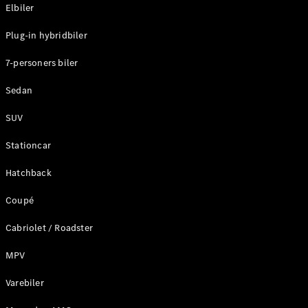
Plug-in-hybrid modeller
Elbiler
Plug-in hybridbiler
Sedan
7-personers biler
Sedan
SUV
Alle Sedans
Stationcar
CLA
Elektrisk
CLA
Hatchback
C-Klasse
Coupé
Sedan
C-
Cabriolet / Roadster
Klasse
Elektrisk
Sedan
MPV
EQE
Elektrisk
Sedan
Varebiler
EQS
Elektrisk
Sedan