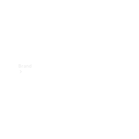
kontakt
Brand
Oplev
Mercedes-
Benz