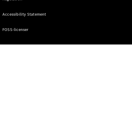
Accessibility Statement
Konfigurator
Mercedes-
Benz Online
FOSS-licenser
Showroom
Cabriolet / Roadster
Alle
Cabriolets /
Roadsters
CLE
Cabriolet