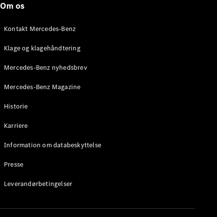
Om os
Brake
C-Klasse
Stationcar
Kontakt Mercedes-Benz
E-Klasse
Stationcar
Klage og klagehåndtering
E-Klasse
All-Terrain
Mercedes-Benz nyhedsbrev
Mercedes-Benz Magazine
Konfigurator
Mercedes-
Historie
Benz Online
Showroom
Karriere
Hatchback
Information om databeskyttelse
Presse
Leverandørbetingelser
A-Klasse
Hatchback