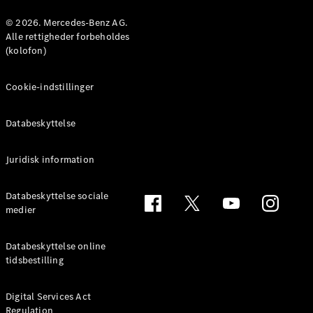
© 2026. Mercedes-Benz AG.
Konfigurator
Alle rettigheder forbeholdes
Mercedes-
(kolofon)
Benz Online
Showroom
Cookie-indstillinger
Coupé
Databeskyttelse
Juridisk information
Alle Coupés
Databeskyttelse sociale
CLE Coupé
medier
Mercedes-
AMG GT
Databeskyttelse online
Coupé
tidsbestilling
Mercedes-
AMG GT
Elektrisk
4-dørs
Digital Services Act
Regulation
coupé