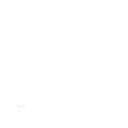
Konfigurator
Mercedes-Benz Online Showroom
Køb