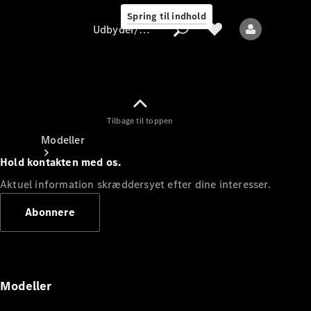
Spring til indhold
Udbyder/databeskyttelse
Tilbage til toppen
Udbyder/databeskyttelse
Modeller
Hold kontakten med os.
Aktuel information skræddersyet efter dine interesser.
Abonnere
Alle modeller
Nye modeller
Modeller
Elektriske modeller