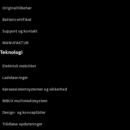
Klasse
Originaltilbehør
G-Klasse
Battericertifikat
Konfigurator
Mercedes-
Support og kontakt
Benz Online
Showroom
MANUFAKTUR
Stationcar
Teknologi
Elektrisk mobilitet
Ladeløsninger
Køreassistentsystemer og sikkerhed
Alle
Stationcar
MBUX multimediesystem
CLA
Shooting
Elektrisk
Design- og konceptbiler
Brake
CLA
Trådløse opdateringer
Shooting