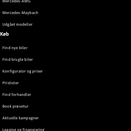
Mercedes-AMG
E-Klasse
Sedan
Mercedes-Maybach
S-Klasse
Lang
Udgået modeller
Mercedes-
Køb
Maybach S-
Klasse
Find nye biler
Konfigurator
Find brugte biler
Mercedes-
Benz Online
Konfigurator og priser
Showroom
SUV
Prislister
Find forhandler
Book prøvetur
Aktuelle kampagner
Alle SUVs
EQE
Leasing og finansiering