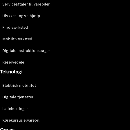
Tourer
Serviceaftaler til varebiler
Ulykkes- og vejhjælp
Konfigurator
Online
Find værksted
Showroom
Mobilt værksted
Personbiler
Digitale instruktionsbøger
Konfigurator
Reservedele
Online Showroom
Teknologi
Elektrisk mobilitet
Digitale tjenester
Ladeløsninger
Kørekursus elvarebil
Om os