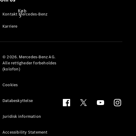
Køb
Kontakt Mercedes-Benz
Karriere
© 2026. Mercedes-Benz AG.
Find nye
Alle rettigheder forbeholdes
varebiler
(kolofon)
Konfigurator
Cookies
Genbestil
din varebil
Databeskyttelse
Book
prøvekørsel
Find
Juridisk information
forhandler
Accessibility Statement