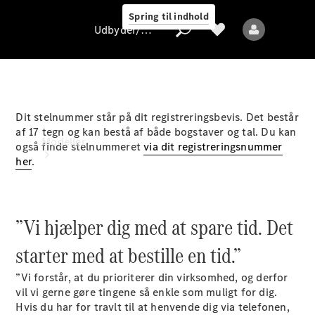
Spring til indhold
Udbyder/databeskyttelse
Dit stelnummer står på dit registreringsbevis. Det består
Udbyder/databeskyttelse
af 17 tegn og kan bestå af både bogstaver og tal. Du kan
Modeller
også finde stelnummeret
via dit registreringsnummer
her
.
”Vi hjælper dig med at spare tid. Det
starter med at bestille en tid.”
Alle modeller
”Vi forstår, at du prioriterer din virksomhed, og derfor
vil vi gerne gøre tingene så enkle som muligt for dig.
Elektriske modeller
Hvis du har for travlt til at henvende dig via telefonen,