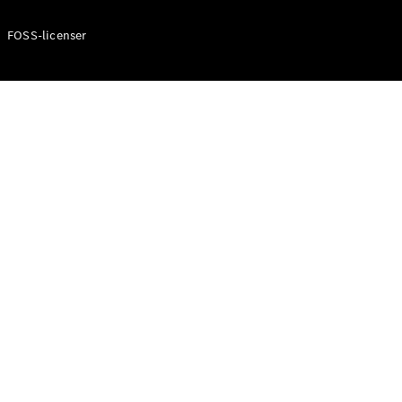
Elbiler
FOSS-licenser
Oversigt
Elektriske
varebiler
Opladning
Kørsel og
rækkevidde
Økonomi
Finansiering
og leasing