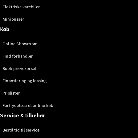
Elektrisk
Kassevogn
Elektriske varebiler
eSprinter
Elektrisk
Chassis
Minibusser
eSprinter
Køb
Elektrisk
Ladvogn
Online Showroom
Konfigurator
Online
Find forhandler
Showroom
eVito
Book prøvekørsel
Finansiering og leasing
Prislister
Fortrydelsesret online køb
Alle eVito
Service & tilbehør
eVito
Elektrisk
Kassevogn
Bestil tid til service
eVito
Elektrisk