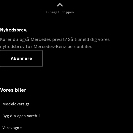
Tilbage til toppen
Nyhedsbrev.
Kører du også Mercedes privat? Så tilmeld dig vores
Marco Polo
nyhedsbrev for Mercedes-Benz personbiler.
Abonnere
Konfigurator
Online
Showroom
eSprinter
Vores biler
Modeloversigt
Byg din egen varebil
Alle
eSprinter
Varevogne
eSprinter