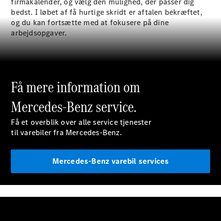
firmakalender, og vælg den mulighed, der passer dig
bedst. I løbet af få hurtige skridt er aftalen bekræftet,
Konfigurator
og du kan fortsætte med at fokusere på dine
Online
arbejdsopgaver.
Showroom
Vito
Få mere information om
Mercedes-Benz service.
Alle Vito
Få et overblik over alle service tjenester
Vito
til varebiler fra Mercedes-Benz.
Kassevogn
Vito Tourer
Mercedes-Benz varebil services
Konfigurator
Online
Showroom
Marco Polo