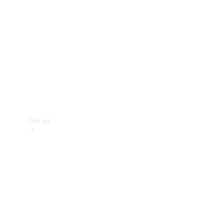
Service og
eftersyn
Om os
Kontakt
Karriere