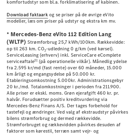
komfortudstyr som bl.a. forklimatisering af kabinen.
Sprinter
Download faktaark
og se priser på de øvrige eVito
modeller, læs om priser på udstyr og ekstra km mv.
* Mercedes-Benz eVito 112 Edition Lang
(WLTP)
Strømforbrug 25,7 kWh/100km. Rækkevidde:
op til 263 km. CO
-udledning 0 g/km (ved kørsel).
Alle
2
ServiceLeasing (erhverv) inkl. ServiceCare eComplete
Sprinter
[1]
serviceaftale
(på operationelle vilkår). Månedlig ydelse
Sprinter
fra 2.595 kr/md (fast rente) over 60 måneder, 15.000
Kassevogn
km årligt og engangsydelse på 50.000 kr.
Sprinter
Etableringsomkostning 5.000kr. Administrationsgebyr
Tourer
20 kr./md. Totalomkostninger i perioden fra 211.900.
Sprinter
Alle priser er ekskl. moms. Grøn ejerafgift 460 kr. pr.
Chassis
halvår. Forudsætter positiv kreditvurdering via
Sprinter
Mercedes-Benz Finans A/S. Der tages forbehold for
Chassis
tastefejl og ændringer. Ved valg af ekstraudstyr påvirkes
Dobbeltkabine
bilens strømforbrug og dermed rækkevidde.
Sprinter
Strømforbruget og rækkevidden påvirkes desuden af
Ladvogn
faktorer som kørestil, terræn samt vejr- og