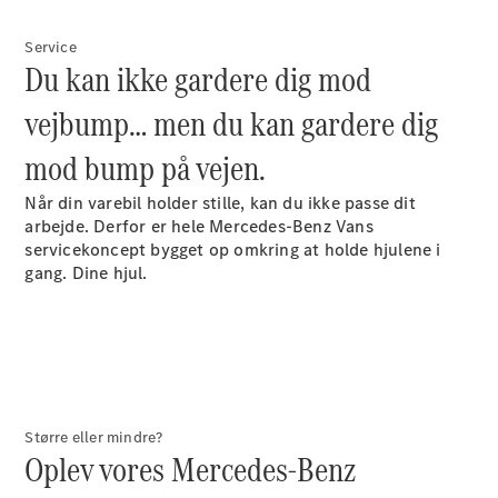
Service
Du kan ikke gardere dig mod
Oversigt
finansieringsydelser
vejbump… men du kan gardere dig
Leasing og
mod bump på vejen.
finansiering
Eksisterende
Når din varebil holder stille, kan du ikke passe dit
kunde
arbejde. Derfor er hele Mercedes-Benz Vans
Prislister
servicekoncept bygget op omkring at holde hjulene i
Digitale
gang. Dine hjul.
tjenester
Større eller mindre?
Oplev vores Mercedes-Benz
Oversigt
digitale