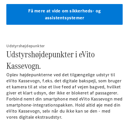
Elbiler
Få mere at vide om sikkerheds- og
assistentsystemer
Oversigt
Udstyrshøjdepunkter
Elektriske
Udstyrshøjdepunkter i eVito
varebiler
Opladning
Kassevogn.
Kørsel og
rækkevidde
Oplev højdepunkterne ved det tilgængelige udstyr til
Økonomi
eVito Kassevogn, f.eks. det digitale
bakspejl,
som bruger
Finansiering
et kamera til at vise et live feed af vejen bagved, hvilket
og leasing
giver et klart udsyn, der ikke er blokeret af passagerer.
Forbind nemt din smartphone med eVito Kassevogn med
smartphone-integrationspakken.
Hold altid øje med din
eVito Kassevogn, selv når du ikke kan se den - med
vores digitale
ekstraudstyr.