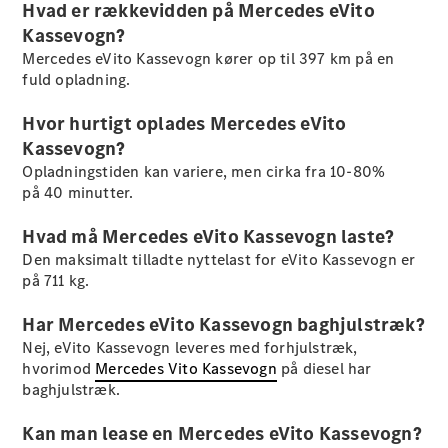
Hvad er rækkevidden på Mercedes eVito
Kassevogn?
Mercedes eVito Kassevogn kører op til 397 km på en
fuld opladning.
Hvor hurtigt oplades Mercedes eVito
Oversigt
Kassevogn?
Service &
vedligeholdelse
Opladningstiden kan variere, men cirka fra 10-80%
Brug for
på 40 minutter.
hjælp?
Mobilitetstjenester
Hvad må Mercedes eVito Kassevogn laste?
Digitale
Den maksimalt tilladte nyttelast for eVito Kassevogn er
tjenester
på 711 kg.
Mercedes-
Benz
Har Mercedes eVito Kassevogn baghjulstræk?
kvalitet
Nej, eVito Kassevogn leveres med forhjulstræk,
Book
hvorimod
Mercedes Vito Kassevogn
på diesel har
service
baghjulstræk.
online
Kan man lease en Mercedes eVito Kassevogn?