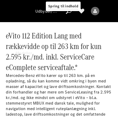
Spring til indhold
Udbyder/databeskyttelse
eVito 112 Edition Lang med
rækkevidde op til 263 km for kun
Udbyder/databeskyttelse
Modeller
2.595 kr./md. inkl. ServiceCare
eComplete serviceaftale.*
Mercedes-Benz eVito kører op til 263 km. på en
opladning, så du kan komme vidt omkring i byen med
masser af kapacitet og lave driftsomkostninger. Kontakt
din forhandler og hør mere om ServiceLeasing fra 2.595
Alle modeller
kr./md. og ikke mindst om udstyret i eVito – bl.a.
stemmestyret MBUX med dansk tale, mulighed for
navigation med intelligent ruteplanlægning inkl.
Elektriske modeller
ladestop, lave driftsomkostninger og det omfattende