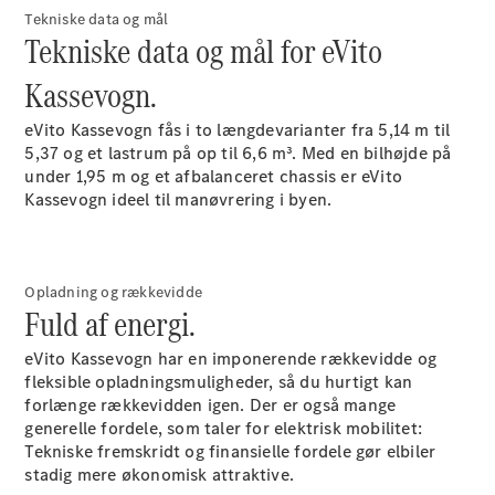
Tourer
Tekniske data og mål
Tekniske data og mål for eVito
Konfigurator
Kassevogn.
Online
Showroom
eVito Kassevogn fås i to længdevarianter fra 5,14 m til
5,37 og et lastrum på op til 6,6 m³. Med en bilhøjde på
Personbiler
under 1,95
m
og et afbalanceret chassis er eVito
Kassevogn ideel til manøvrering i byen.
Konfigurator
Online Showroom
Opladning og rækkevidde
Fuld af energi.
eVito Kassevogn har en imponerende rækkevidde og
fleksible opladningsmuligheder, så du hurtigt kan
forlænge rækkevidden igen. Der er også mange
generelle fordele, som taler for elektrisk mobilitet:
Tekniske fremskridt og finansielle fordele gør elbiler
stadig mere økonomisk attraktive.