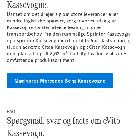
Kassevogne.
tjenester
Standardudstyr
Uanset om det drejer sig om store leverancer eller
Van Uptime
mindre logistiske opgaver, sørger vores udvalg af
Monitor
Kassevogne for den ideelle løsning til dine
Fjernbetjening
transportbehov. Fra den rummelige Sprinter Kassevogn
Navigation
3
og eSprinter Kassevogn med op til 15,5 m
lastvolumen,
E-mobilitet
til den adrætte Citan Kassevogn og eCitan Kassevogn
Øvrige
3
med plads til op til 3,62 m
- Lad dig fascinere af vores
digitale
omfattende produktsortiment.
tjenester
Mød vores Mercedes-Benz Kassevogne
FAQ
Spørgsmål, svar og facts om eVito
Kassevogn.
Services