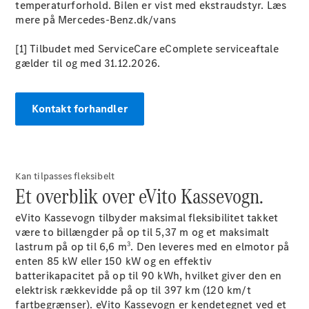
temperaturforhold. Bilen er vist med ekstraudstyr. Læs
Konfigurator
mere på Mercedes-Benz.dk/vans
Online
Showroom
[1] Tilbudet med ServiceCare eComplete serviceaftale
Vito
gælder til og med 31.12.2026.
Kontakt forhandler
Alle Vito
Vito
Kan tilpasses fleksibelt
Et overblik over eVito Kassevogn.
Kassevogn
Vito Tourer
eVito Kassevogn tilbyder maksimal fleksibilitet takket
være to billængder på op til 5,37 m og et maksimalt
Konfigurator
3
lastrum på op til 6,6 m
. Den leveres med en elmotor på
Online
enten 85 kW eller 150 kW og en effektiv
Showroom
batterikapacitet på op til 90 kWh, hvilket giver den en
Marco Polo
elektrisk rækkevidde på op til 397 km (120 km/t
fartbegrænser).
eVito Kassevogn er kendetegnet ved et