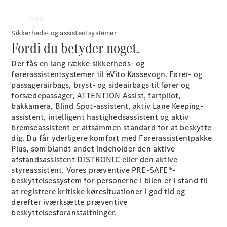
Køb
Sikkerheds- og assistentsystemer
Fordi du betyder noget.
Der fås en lang række sikkerheds- og
førerassistentsystemer til eVito
Kassevogn.
Fører- og
passagerairbags, bryst- og sideairbags til fører og
forsædepassager, ATTENTION Assist, fartpilot,
Find nye
bakkamera, Blind Spot-assistent, aktiv Lane Keeping-
varebiler
assistent, intelligent hastighedsassistent og aktiv
bremseassistent er altsammen standard for at beskytte
Konfigurator
dig. Du får yderligere komfort med Førerassistentpakke
Genbestil
Plus, som blandt andet indeholder den aktive
din varebil
afstandsassistent DISTRONIC eller den aktive
Book
styreassistent.
Vores præventive PRE-SAFE®-
prøvekørsel
beskyttelsessystem for personerne i bilen er i stand til
Find
at registrere kritiske køresituationer i god tid og
forhandler
derefter iværksætte præventive
beskyttelsesforanstaltninger.