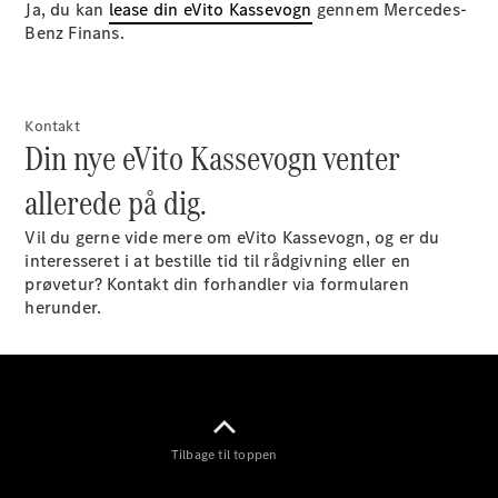
Find
Ja, du kan
lease din eVito Kassevogn
gennem Mercedes-
værksted
Benz Finans.
Værkstedsservice
Originaldele
og tilbehør
Kontakt
Din nye eVito Kassevogn venter
allerede på dig.
Vil du gerne vide mere om eVito Kassevogn, og er du
interesseret i at bestille tid til rådgivning eller en
prøvetur? Kontakt din forhandler via formularen
herunder.
Reservedele
Hjul og dæk
Ladeløsninger
Digitale
instruktionsbøger
Bortskaffelsesordning
Tilbage til toppen
EU
dækmærkat