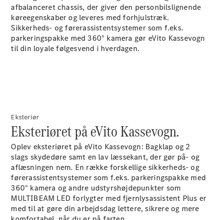
afbalanceret chassis, der giver den personbilslignende
køreegenskaber og leveres med forhjulstræk.
Sikkerheds- og førerassistentsystemer som f.eks.
parkeringspakke med 360°
kamera
gør eVito Kassevogn
til din loyale følgesvend i hverdagen.
Marco Polo
Konfigurator
Online
Showroom
Eksteriør
Eksteriøret på eVito Kassevogn.
eSprinter
Oplev eksteriøret på eVito Kassevogn:
Bagklap
og 2
slags
skydedøre
samt en lav læssekant, der gør på- og
aflæsningen nem. En række forskellige sikkerheds- og
førerassistentsystemer som f.eks. parkeringspakke med
360°
kamera
og andre udstyrshøjdepunkter som
MULTIBEAM LED forlygter med fjernlysassistent
Plus
er
Alle
med til at gøre din arbejdsdag lettere, sikrere og mere
eSprinter
komfortabel, når du er på farten.
eSprinter