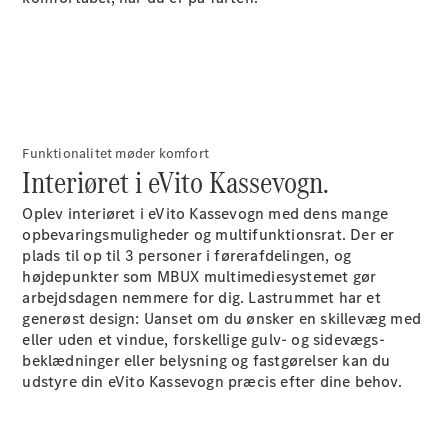
Elektrisk
Kassevogn
eSprinter
Elektrisk
Chassis
eSprinter
Elektrisk
Ladvogn
Funktionalitet møder komfort
Konfigurator
Interiøret i eVito Kassevogn.
Online
Showroom
Oplev interiøret i eVito Kassevogn med dens mange
eVito
opbevaringsmuligheder og multifunktionsrat. Der er
plads til op til 3
personer
i førerafdelingen, og
højdepunkter som MBUX multimediesystemet gør
arbejdsdagen nemmere for dig. Lastrummet har et
generøst design: Uanset om du ønsker en
skillevæg
med
eller uden et vindue, forskellige
gulv-
og sidevægs-
beklædninger
eller
belysning
og
fastgørelser
kan du
Alle eVito
udstyre din eVito Kassevogn præcis efter dine behov.
eVito
Elektrisk
Kassevogn
eVito
Elektrisk