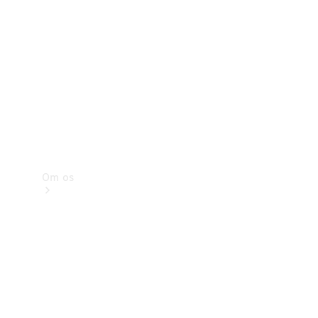
Service og
eftersyn
Om os
Kontakt
Karriere