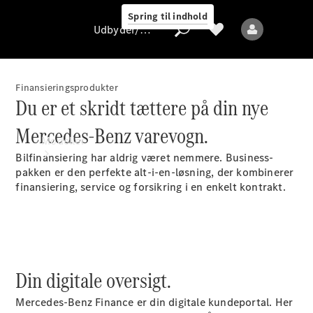
Spring til indhold
Udbyder/databeskyttelse
Finansieringsprodukter
Du er et skridt tættere på din nye
Udbyder/databeskyttelse
Mercedes-Benz varevogn.
Modeller
Bilfinansiering har aldrig været nemmere. Business-
pakken er den perfekte alt-i-en-løsning, der kombinerer
finansiering, service og forsikring i en enkelt kontrakt.
Alle modeller
Din digitale oversigt.
Elektriske modeller
Mercedes-Benz Finance er din digitale kundeportal. Her