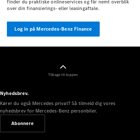
finder du praktiske onlineservices og får nemt overblik
Sprinter
over din finansierings- eller leasingaftale.
Log in på Mercedes-Benz Finance
Alle
Sprinter
Sprinter
Kassevogn
Tilbage til toppen
Sprinter
Tourer
Sprinter
Nyhedsbrev.
Chassis
Kører du også Mercedes privat? Så tilmeld dig vores
Sprinter
nyhedsbrev for Mercedes-Benz personbiler.
Chassis
Dobbeltkabine
Abonnere
Sprinter
Ladvogn