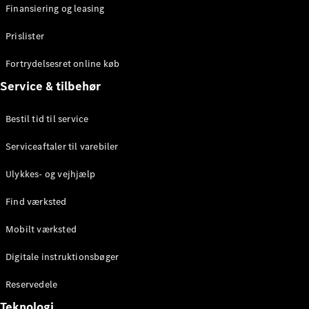
Finansiering og leasing
Prislister
Fortrydelsesret online køb
Service & tilbehør
Marco Polo
Bestil tid til service
Konfigurator
Serviceaftaler til varebiler
Online
Showroom
Ulykkes- og vejhjælp
eSprinter
Find værksted
Mobilt værksted
Digitale instruktionsbøger
Alle
Reservedele
eSprinter
Teknologi
eSprinter