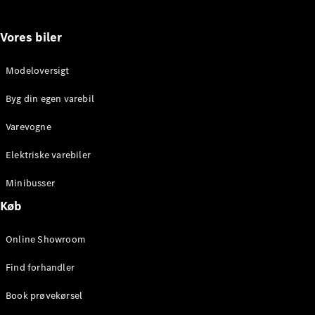
Konfigurator
Online
Vores biler
Showroom
Vito
Modeloversigt
Byg din egen varebil
Varevogne
Elektriske varebiler
Alle Vito
Vito
Minibusser
Kassevogn
Køb
Vito Tourer
Online Showroom
Konfigurator
Online
Find forhandler
Showroom
Marco Polo
Book prøvekørsel