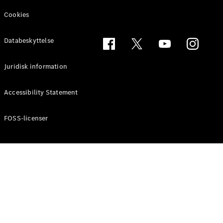
Tourer
Cookies
Konfigurator
Online
Databeskyttelse
Showroom
Juridisk information
Personbiler
Accessibility Statement
Konfigurator
Online Showroom
FOSS-licenser