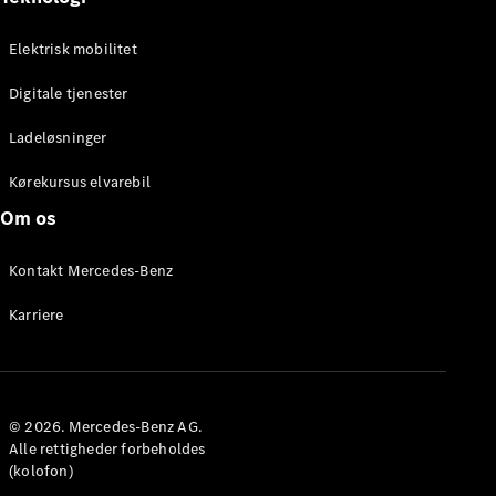
Elektrisk
Kassevogn
eSprinter
Elektrisk mobilitet
Elektrisk
Chassis
eSprinter
Digitale tjenester
Elektrisk
Ladvogn
Ladeløsninger
Konfigurator
Kørekursus elvarebil
Online
Om os
Showroom
eVito
Kontakt Mercedes-Benz
Karriere
Alle eVito
© 2026. Mercedes-Benz AG.
eVito
Elektrisk
Alle rettigheder forbeholdes
Kassevogn
(kolofon)
eVito
Elektrisk