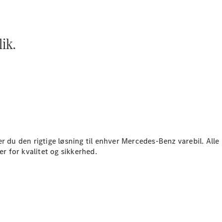
Sprinter
lik.
Alle
Sprinter
Sprinter
Kassevogn
Sprinter
Tourer
er du den rigtige løsning til enhver Mercedes-Benz varebil. A
Sprinter
er for kvalitet og sikkerhed.
Chassis
Sprinter
Chassis
Dobbeltkabine
Sprinter
Ladvogn