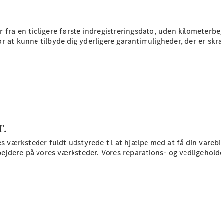
Konfigurator
Online
er fra en tidligere første indregistreringsdato, uden kilometerbe
Showroom
for at kunne tilbyde dig yderligere garantimuligheder, der er skr
Vito
Alle Vito
r.
Vito
Kassevogn
s værksteder fuldt udstyrede til at hjælpe med at få din varebil
Vito Tourer
jdere på vores værksteder. Vores reparations- og vedligeholde
Konfigurator
Online
Showroom
Marco Polo