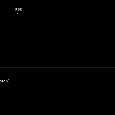
Køb
Find nye
varebiler
Konfigurator
Genbestil
din varebil
ofon)
Book
prøvekørsel
Find
forhandler