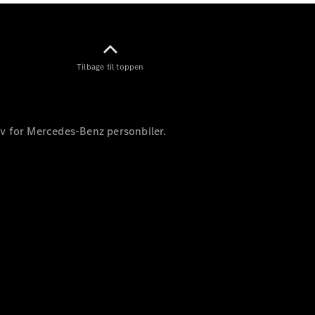
Tilbage til toppen
Marco Polo
ev for Mercedes-Benz personbiler.
Konfigurator
Online
Showroom
eSprinter
Alle
eSprinter
eSprinter