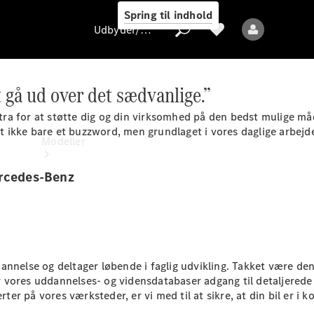
Spring til indhold
Udbyder/databeskyttelse
 gå ud over det sædvanlige.”
ekstra for at støtte dig og din virksomhed på den bedst mulige 
Udbyder/databeskyttelse
t ikke bare et buzzword, men grundlaget i vores daglige arbejde. 
Modeller
ercedes-Benz
Alle modeller
annelse og deltager løbende i faglig udvikling. Takket være den
vores uddannelses- og vidensdatabaser adgang til detaljerede 
Elektriske modeller
r på vores værksteder, er vi med til at sikre, at din bil er i 