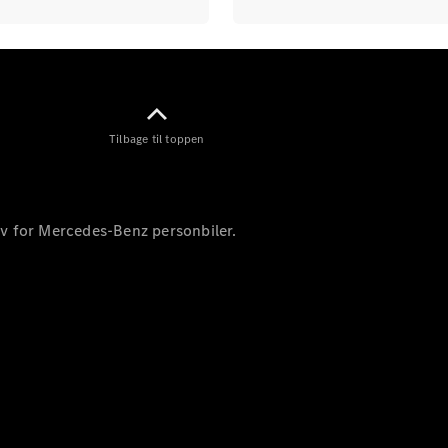
Elbiler
Tilbage til toppen
Oversigt
Elektriske
varebiler
Opladning
ev for Mercedes-Benz personbiler.
Kørsel og
rækkevidde
Økonomi
Finansiering
og leasing