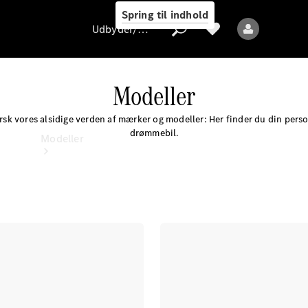
Spring til indhold
Udbyder/databeskyttelse
Modeller
sk vores alsidige verden af mærker og modeller: Her finder du din pers
Udbyder/databeskyttelse
drømmebil.
Modeller
Alle modeller
Elektriske modeller