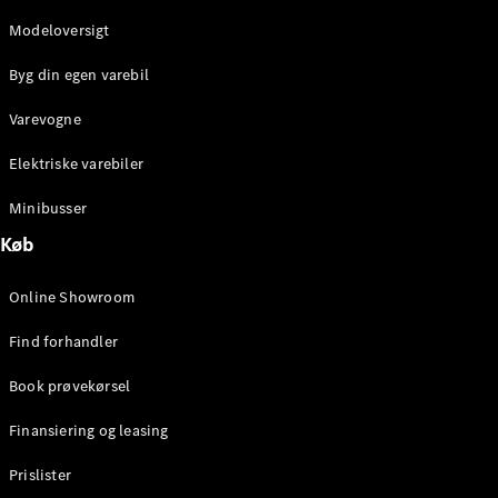
Elektrisk
Kassevogn
Modeloversigt
eSprinter
Elektrisk
Chassis
Byg din egen varebil
eSprinter
Elektrisk
Ladvogn
Varevogne
Elektriske varebiler
Konfigurator
Online
Minibusser
Showroom
Køb
eVito
Online Showroom
Find forhandler
Book prøvekørsel
Alle eVito
eVito
Finansiering og leasing
Elektrisk
Kassevogn
Prislister
eVito
Elektrisk