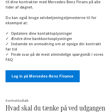
til dine kontrakter med Mercedes-Benz Finans på alle
Konfigurator
tider af døgnet.
Online
Showroom
Du kan også bruge selvbetjeningstjenesterne til for
Vito
eksempel at:
✓ Opdatere dine kontaktoplysninger
✓ Ændre dine bankkontooplysninger
✓ Indsende en anmodning om at opsige din kontrakt
før tid
✓ Finde svar på de mest almindelige spørgsmål i vores
Alle Vito
FAQ
Vito
Kassevogn
Vito Tourer
Log in på Mercedes-Benz Finance
Konfigurator
Online
Showroom
Kontraktudløb
Marco Polo
Hvad skal du tænke på ved udgangen