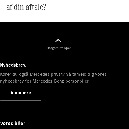
af din aftale?
Marco Polo
Tilbage til toppen
Konfigurator
Online
Nyhedsbrev.
Showroom
Kører du også Mercedes privat? Så tilmeld dig vores
eSprinter
nyhedsbrev for Mercedes-Benz personbiler.
Abonnere
Alle
eSprinter
Vores biler
eSprinter