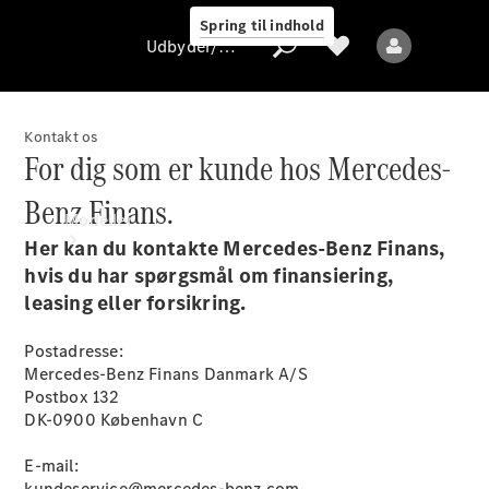
Spring til indhold
Udbyder/databeskyttelse
Kontakt os
For dig som er kunde hos Mercedes-
Udbyder/databeskyttelse
Benz Finans.
Modeller
Her kan du kontakte Mercedes-Benz Finans,
hvis du har spørgsmål om finansiering,
leasing eller forsikring.
Postadresse:
Mercedes-Benz Finans Danmark A/S
Alle modeller
Postbox 132
DK-0900 København C
Elektriske modeller
E-mail:
kundeservice@mercedes-benz.com