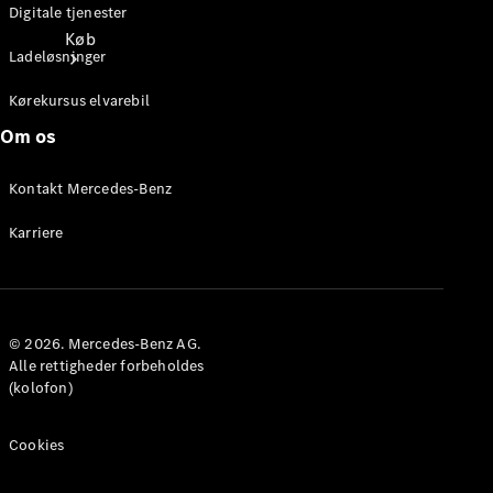
Digitale tjenester
Køb
Ladeløsninger
Kørekursus elvarebil
Om os
Kontakt Mercedes-Benz
Find nye
Karriere
varebiler
Konfigurator
Genbestil
© 2026. Mercedes-Benz AG.
din varebil
Alle rettigheder forbeholdes
Book
(kolofon)
prøvekørsel
Find
forhandler
Cookies