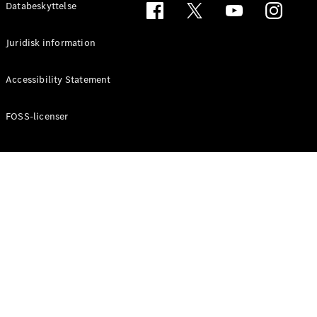
Elbiler
Databeskyttelse
Juridisk information
Accessibility Statement
Oversigt
FOSS-licenser
Elektriske
varebiler
Opladning
Kørsel og
rækkevidde
Økonomi
Finansiering
og leasing