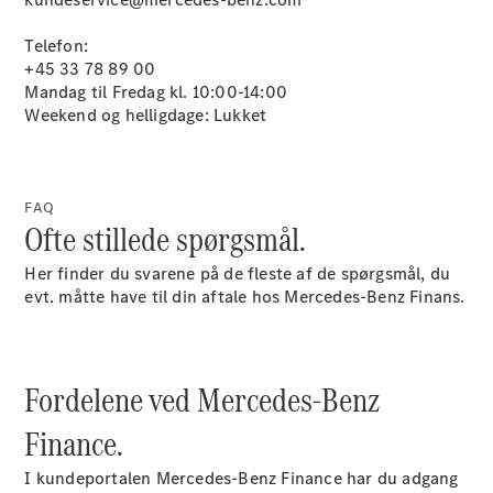
Sprinter
Telefon:
+45 33 78 89 00
Mandag til Fredag kl. 10:00-14:00
Weekend og helligdage: Lukket
Alle
Sprinter
FAQ
Ofte stillede spørgsmål.
Sprinter
Kassevogn
Her finder du svarene på de fleste af de spørgsmål, du
Sprinter
evt. måtte have til din aftale hos Mercedes-Benz Finans.
Tourer
Sprinter
Chassis
Sprinter
Fordelene ved Mercedes-Benz
Chassis
Dobbeltkabine
Finance.
Sprinter
Ladvogn
I kundeportalen Mercedes-Benz Finance har du adgang