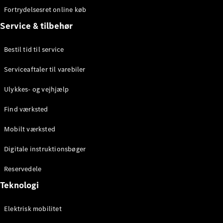
Tourer
Fortrydelsesret online køb
Service & tilbehør
Konfigurator
Online
Showroom
Bestil tid til service
Serviceaftaler til varebiler
Personbiler
Ulykkes- og vejhjælp
Konfigurator
Find værksted
Online Showroom
Mobilt værksted
Digitale instruktionsbøger
Reservedele
Teknologi
Elektrisk mobilitet