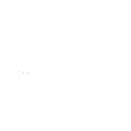
Service og
eftersyn
Om os
Kontakt
Karriere