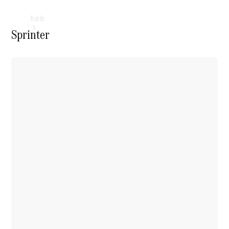
Køb
Sprinter
Find nye
varebiler
Konfigurator
Genbestil
din varebil
Book
prøvekørsel
Find
forhandler