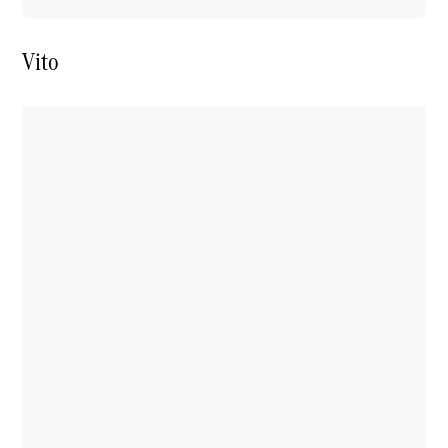
Find
værksted
Værkstedsservice
Vito
Originaldele
og tilbehør
Reservedele
Hjul og dæk
Ladeløsninger
Digitale
instruktionsbøger
Bortskaffelsesordning
EU
dækmærkat