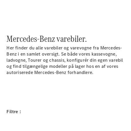
Elektrisk
Kassevogn
eSprinter
Elektrisk
Chassis
eSprinter
Elektrisk
Ladvogn
Mercedes-Benz varebiler.
Konfigurator
Her finder du alle varebiler og varevogne fra Mercedes-
Online
Benz i en samlet oversigt. Se både vores kassevogne,
Showroom
ladvogne, Tourer og chassis, konfigurér din egen varebil
eVito
og find tilgængelige modeller på lager hos en af vores
autoriserede Mercedes-Benz forhandlere.
Alle eVito
Filtre :
eVito
Elektrisk
Kassevogn
eVito
Elektrisk