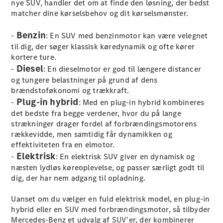
nye SUV, handler det om at finde den løsning, der bedst
matcher dine kørselsbehov og dit kørselsmønster.
Benzin
-
: En SUV med benzinmotor kan være velegnet
til dig, der søger klassisk køredynamik og ofte kører
kortere ture.
Diesel
-
: En dieselmotor er god til længere distancer
og tungere belastninger på grund af dens
brændstoføkonomi og trækkraft.
Plug-in hybrid
-
: Med en plug-in hybrid kombineres
det bedste fra begge verdener, hvor du på lange
strækninger drager fordel af forbrændingsmotorens
rækkevidde, men samtidig får dynamikken og
effektiviteten fra en elmotor.
Elektrisk
-
: En elektrisk SUV giver en dynamisk og
næsten lydløs køreoplevelse, og passer særligt godt til
dig, der har nem adgang til opladning.
Uanset om du vælger en fuld elektrisk model, en plug-in
hybrid eller en SUV med forbrændingsmotor, så tilbyder
Mercedes-Benz et udvalg af SUV'er, der kombinerer