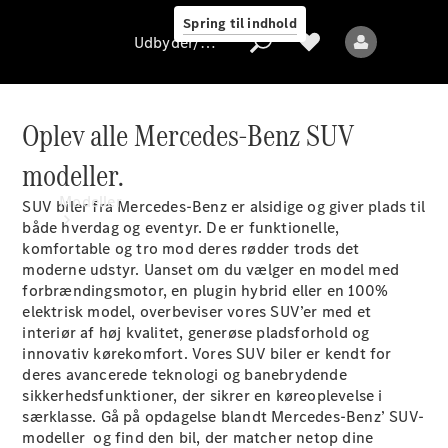
Spring til indhold
Udbyder/databeskyttelse
Oplev alle Mercedes-Benz SUV
modeller.
Udbyder/databeskyttelse
Modeller
SUV biler fra Mercedes-Benz er alsidige og giver plads til
både hverdag og eventyr. De er funktionelle,
komfortable og tro mod deres rødder trods det
moderne udstyr. Uanset om du vælger en model med
forbrændingsmotor, en plugin hybrid eller en 100%
elektrisk model, overbeviser vores SUV’er med et
interiør af høj kvalitet, generøse pladsforhold og
innovativ kørekomfort. Vores SUV biler er kendt for
Alle modeller
deres avancerede teknologi og banebrydende
Nye modeller
sikkerhedsfunktioner, der sikrer en køreoplevelse i
særklasse. Gå på opdagelse blandt Mercedes-Benz’ SUV-
modeller og find den bil, der matcher netop dine
Elektriske modeller