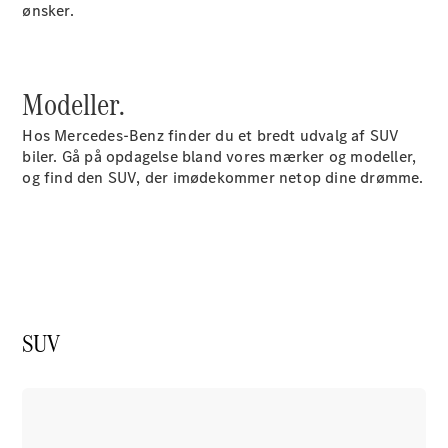
ønsker.
Plug-in-hybrid modeller
Sedan
Modeller.
Hos Mercedes-Benz finder du et bredt udvalg af SUV
biler. Gå på opdagelse bland vores mærker og modeller,
og find den SUV, der imødekommer netop dine drømme.
Alle Sedans
CLA
Elektrisk
CLA
C-Klasse
Sedan
C-
Klasse
SUV
Elektrisk
Sedan
EQE
Elektrisk
Sedan
EQS
Elektrisk
Sedan