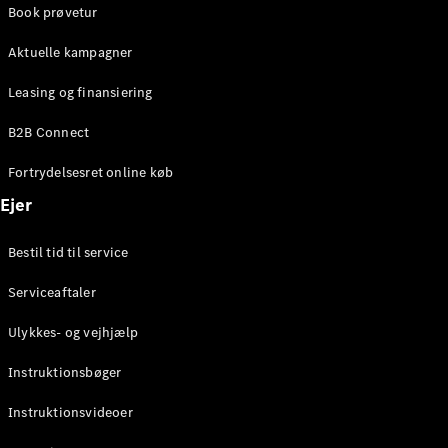
Book prøvetur
Aktuelle kampagner
Leasing og finansiering
Kontakt
B2B Connect
Mercedes-
Benz
Fortrydelsesret online køb
Karriere
Ejer
Mercedes-
Benz
Bestil tid til service
nyhedsbrev
Mercedes-
Serviceaftaler
Benz
Magazine
Ulykkes- og vejhjælp
Instruktionsbøger
Instruktionsvideoer