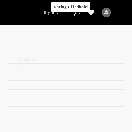
Spring til indhold
Udbyder/databeskyttelse
Udbyder/databeskyttelse
Modeller
Alle modeller
Nye modeller
Elektriske modeller