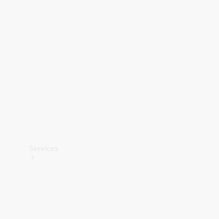
Teknisk
tilbehør
Opladningsudstyr
Collection
Bilpleje
Services