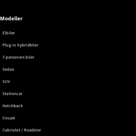
Modeller
Elbiler
Om os
Plug-in hybridbiler
AMG
MAYBACH
7-personers biler
G-Klasse
Teknologi og
Sedan
innovationer
SUV
Stationcar
Hatchback
Coupé
Cabriolet / Roadster