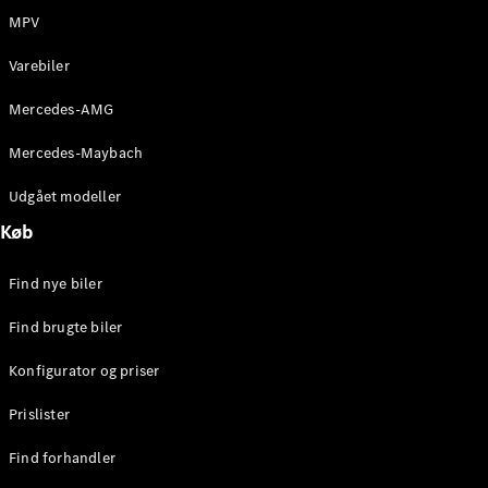
Oversigt
MPV
Automatiseret
kørsel og
Varebiler
assistentsystemer
Sikkerhedssystemer
Mercedes-AMG
Drivlinjeteknologi
MBUX
Mercedes-Maybach
Trådløse
opdateringer
Udgået modeller
Autonom
kørsel
Køb
Parkeringsassistent
Elektrisk
Find nye biler
mobilitet
Find brugte biler
Mercedes-
Konfigurator og priser
Benz
Danmark
Prislister
Find forhandler