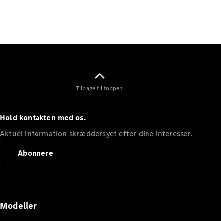
Elektrisk
SUV
Mercedes-
Maybach
Elektrisk
EQS SUV
GLA
GLA
Ny
Elektrisk
GLA
Ny
GLB
Elektrisk
Tilbage til toppen
GLB
GLC
Elektrisk
GLC
Hold kontakten med os.
GLC Coupé
GLE
Aktuel information skræddersyet efter dine interesser.
GLE Coupé
Abonnere
GLS
Mercedes-
Maybach
Ny
GLS
G-
Elektrisk
Modeller
Klasse
G-Klasse