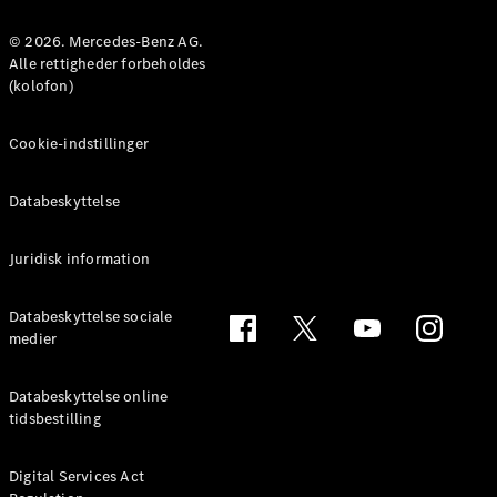
MPV
© 2026. Mercedes-Benz AG.
Alle rettigheder forbeholdes
(kolofon)
Cookie-indstillinger
Alle MPVs
EQV
Elektrisk
Databeskyttelse
V-Klasse
Marco Polo
Juridisk information
Konfigurator
Databeskyttelse sociale
Mercedes-
medier
Benz Online
Showroom
Databeskyttelse online
tidsbestilling
Varebiler
Digital Services Act
Konfigurator