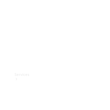
Teknisk
tilbehør
Opladningsudstyr
Collection
Bilpleje
Services