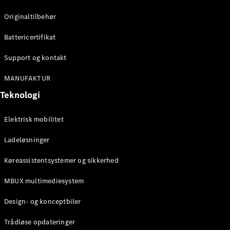
Konfigurator
Mercedes-
Originaltilbehør
Benz Online
Showroom
Battericertifikat
Cabriolet / Roadster
Support og kontakt
MANUFAKTUR
Teknologi
Elektrisk mobilitet
Ladeløsninger
Alle
Køreassistentsystemer og sikkerhed
Cabriolets /
Roadsters
MBUX multimediesystem
CLE
Cabriolet
Design- og konceptbiler
Mercedes-
AMG SL
Trådløse opdateringer