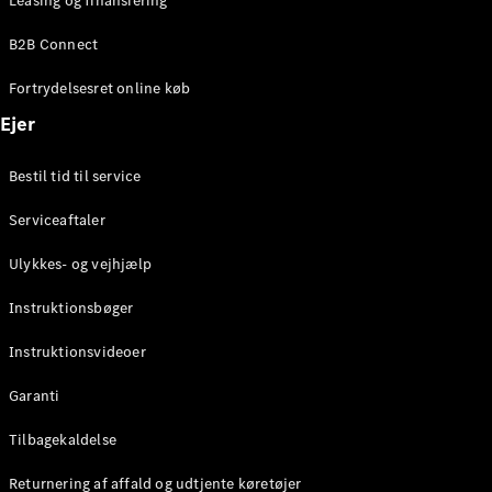
Leasing og finansiering
Konfigurator
Mercedes-
B2B Connect
Benz Online
Showroom
Fortrydelsesret online køb
Coupé
Ejer
Bestil tid til service
Serviceaftaler
Alle Coupés
Ulykkes- og vejhjælp
CLE Coupé
Mercedes-
Instruktionsbøger
AMG GT
Coupé
Instruktionsvideoer
Mercedes-
Garanti
AMG GT
Elektrisk
4-dørs
Tilbagekaldelse
coupé
Returnering af affald og udtjente køretøjer