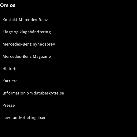
Roadster
Om os
Konfigurator
Kontakt Mercedes-Benz
Mercedes-
Benz Online
Klage og klagehåndtering
Showroom
Grand Limousine
Mercedes-Benz nyhedsbrev
Mercedes-Benz Magazine
Historie
Karriere
Information om databeskyttelse
VLE
Elektrisk
Presse
Konfigurator
Leverandørbetingelser
Mercedes-
Benz Online
Showroom