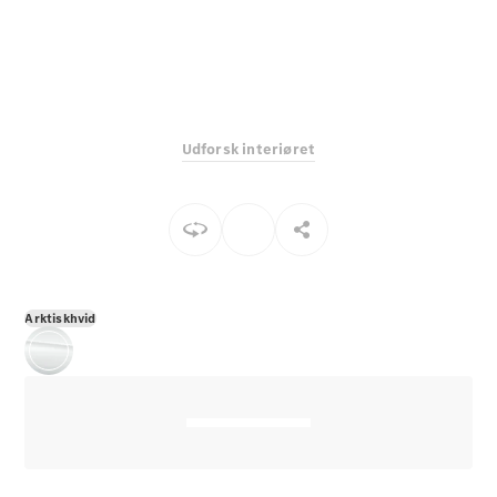
E-Klasse
Sedan
S-Klasse
Lang
Mercedes-
Maybach S-
Udforsk interiøret
Klasse
Konfigurator
Mercedes-
Benz Online
Showroom
SUV
Arktiskhvid
Alle SUVs
EQS