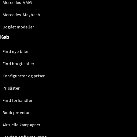
Mercedes-AMG
Stationcar
E-Klasse
Mercedes-Maybach
Stationcar
E-Klasse
Udgået modeller
All-Terrain
Køb
Konfigurator
Find nye biler
Mercedes-
Benz Online
Find brugte biler
Showroom
Hatchback
Konfigurator og priser
Prislister
Find forhandler
Book prøvetur
A-Klasse
Hatchback
Aktuelle kampagner