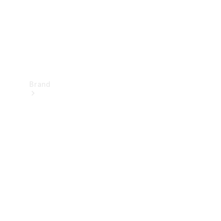
Brand
Oplev
Mercedes-
Benz