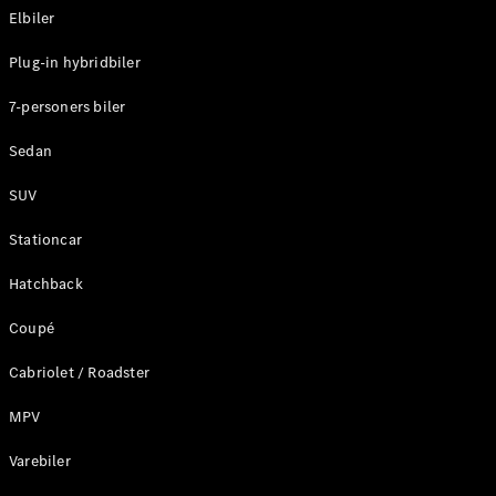
Elbiler
Konfigurator
Plug-in hybridbiler
Mercedes-
Benz Online
7-personers biler
Showroom
Stationcar
Sedan
SUV
Stationcar
Hatchback
Alle
Stationcar
Coupé
CLA
Shooting
Elektrisk
Cabriolet / Roadster
Brake
CLA
MPV
Shooting
Varebiler
Brake
C-Klasse