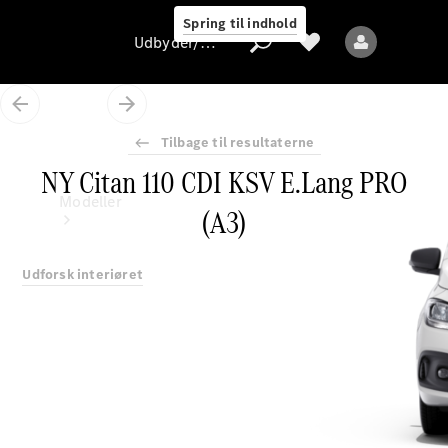
Spring til indhold
Udbyder/databeskyttelse
Tilbage til resultaterne
NY Citan 110 CDI KSV E.Lang PRO
Udbyder/databeskyttelse
Modeller
(A3)
Udforsk interiøret
Alle modeller
Nye modeller
Elektriske modeller