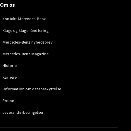
Roadster
Om os
Konfigurator
Kontakt Mercedes-Benz
Mercedes-
Benz Online
Klage og klagehåndtering
Showroom
Grand Limousine
Mercedes-Benz nyhedsbrev
Mercedes-Benz Magazine
Historie
Karriere
Information om databeskyttelse
VLE
Elektrisk
Presse
Konfigurator
Leverandørbetingelser
Mercedes-
Benz Online
Showroom