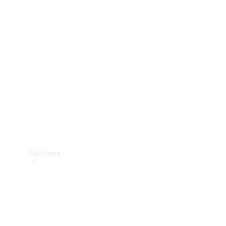
Teknisk
tilbehør
Opladningsudstyr
Collection
Bilpleje
Services