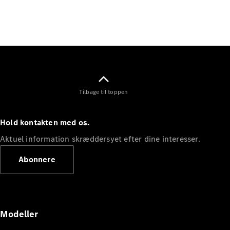
Elektrisk
SUV
Mercedes-
Maybach
Elektrisk
EQS SUV
GLA
GLA
Ny
Elektrisk
GLA
Ny
GLB
Elektrisk
Tilbage til toppen
GLB
GLC
Elektrisk
GLC
Hold kontakten med os.
GLC Coupé
GLE
Aktuel information skræddersyet efter dine interesser.
GLE Coupé
Abonnere
GLS
Mercedes-
Maybach
Ny
GLS
G-
Elektrisk
Modeller
Klasse
G-Klasse