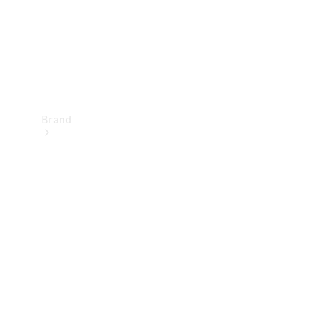
Brand
Oplev
Mercedes-
Benz