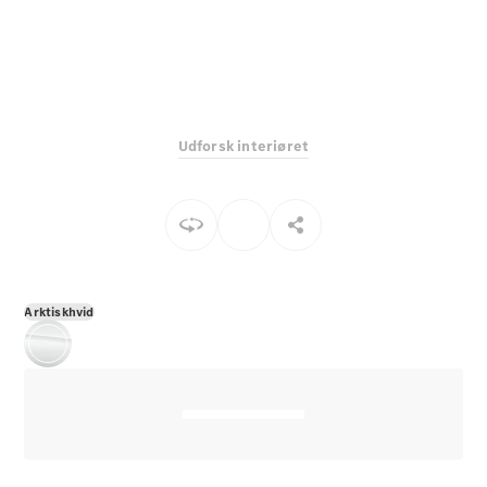
E-Klasse
Sedan
S-Klasse
Lang
Mercedes-
Maybach S-
Udforsk interiøret
Klasse
Konfigurator
Mercedes-
Benz Online
Showroom
SUV
Arktiskhvid
Alle SUVs
EQS