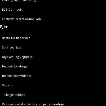
Leasing og finansiering
Konfigurator
Mercedes-
B2B Connect
Benz Online
Showroom
Fortrydelsesret online køb
Coupé
Ejer
Bestil tid til service
Serviceaftaler
Alle Coupés
Ulykkes- og vejhjælp
CLE Coupé
Mercedes-
Instruktionsbøger
AMG GT
Coupé
Instruktionsvideoer
Mercedes-
Garanti
AMG GT
Elektrisk
4-dørs
Tilbagekaldelse
coupé
Returnering af affald og udtjente køretøjer