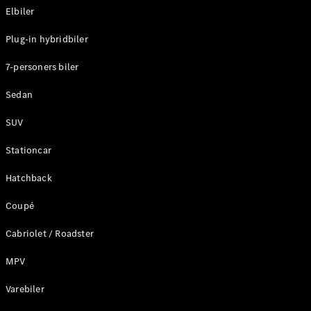
Elbiler
Konfigurator
Plug-in hybridbiler
Mercedes-
Benz Online
7-personers biler
Showroom
Stationcar
Sedan
SUV
Stationcar
Hatchback
Alle
Stationcar
Coupé
CLA
Shooting
Elektrisk
Cabriolet / Roadster
Brake
CLA
MPV
Shooting
Varebiler
Brake
C-Klasse