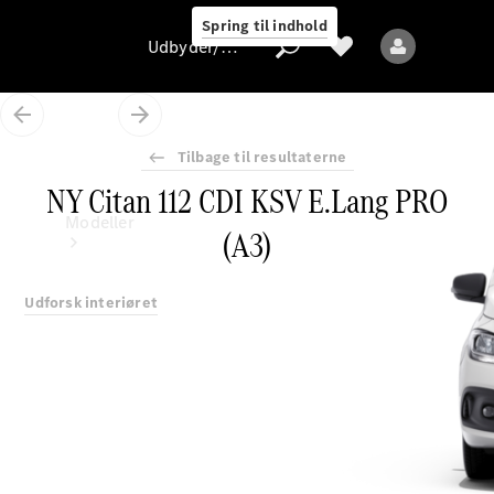
Spring til indhold
Udbyder/databeskyttelse
Tilbage til resultaterne
NY Citan 112 CDI KSV E.Lang PRO
Udbyder/databeskyttelse
Modeller
(A3)
Udforsk interiøret
Alle modeller
Nye modeller
Elektriske modeller