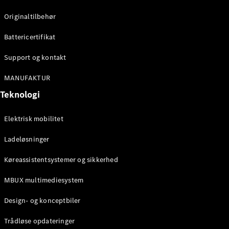
Konfigurator
Mercedes-
Originaltilbehør
Benz Online
Showroom
Battericertifikat
Cabriolet / Roadster
Support og kontakt
MANUFAKTUR
Teknologi
Elektrisk mobilitet
Ladeløsninger
Alle
Køreassistentsystemer og sikkerhed
Cabriolets /
Roadsters
MBUX multimediesystem
CLE
Cabriolet
Design- og konceptbiler
Mercedes-
AMG SL
Trådløse opdateringer