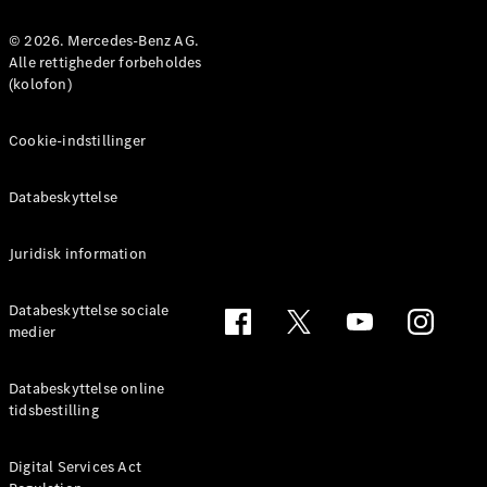
MPV
© 2026. Mercedes-Benz AG.
Alle rettigheder forbeholdes
(kolofon)
Cookie-indstillinger
Alle MPVs
EQV
Elektrisk
Databeskyttelse
V-Klasse
Marco Polo
Juridisk information
Konfigurator
Databeskyttelse sociale
Mercedes-
medier
Benz Online
Showroom
Databeskyttelse online
tidsbestilling
Varebiler
Digital Services Act
Konfigurator