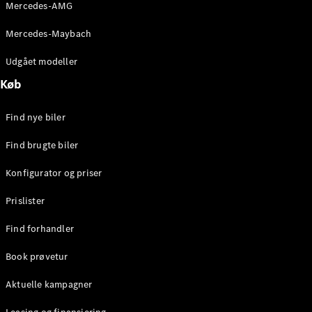
Mercedes-AMG
Stationcar
E-Klasse
Mercedes-Maybach
Stationcar
E-Klasse
Udgået modeller
All-Terrain
Køb
Konfigurator
Find nye biler
Mercedes-
Benz Online
Find brugte biler
Showroom
Hatchback
Konfigurator og priser
Prislister
Find forhandler
Book prøvetur
A-Klasse
Hatchback
Aktuelle kampagner