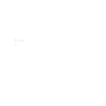
Brand
Oplev
Mercedes-
Benz