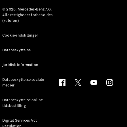
Konfigurator
Mercedes-
© 2026. Mercedes-Benz AG.
Benz Online
Alle rettigheder forbeholdes
Showroom
(kolofon)
Coupé
Cookie-indstillinger
Databeskyttelse
Juridisk information
Alle Coupés
CLE Coupé
Mercedes-
Databeskyttelse sociale
AMG GT
medier
Coupé
Mercedes-
Databeskyttelse online
AMG GT
tidsbestilling
Elektrisk
4-dørs
coupé
Digital Services Act
Regulation