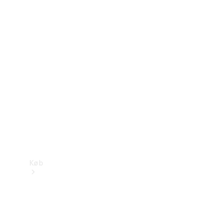
Mercedes-Benz Online Showroom
Køb