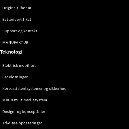
Originaltilbehør
Konfigurator
Mercedes-
Battericertifikat
Benz Online
Showroom
Support og kontakt
Stationcar
MANUFAKTUR
Teknologi
Elektrisk mobilitet
Ladeløsninger
Alle
Stationcar
Køreassistentsystemer og sikkerhed
CLA
Shooting
Elektrisk
MBUX multimediesystem
Brake
CLA
Design- og konceptbiler
Shooting
Brake
Trådløse opdateringer
C-Klasse