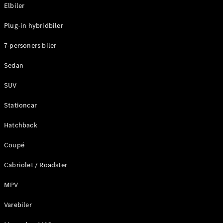
Plug-in-hybrid modeller
Elbiler
Plug-in hybridbiler
Sedan
7-personers biler
Sedan
SUV
Alle Sedans
Stationcar
CLA
Elektrisk
CLA
Hatchback
C-Klasse
Coupé
Sedan
C-
Cabriolet / Roadster
Klasse
Elektrisk
Sedan
MPV
EQE
Elektrisk
Sedan
Varebiler
EQS
Elektrisk
Sedan