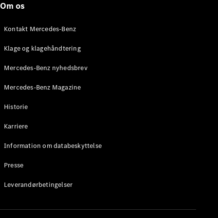
Om os
Stationcar
E-Klasse
Stationcar
Kontakt Mercedes-Benz
E-Klasse
All-Terrain
Klage og klagehåndtering
Mercedes-Benz nyhedsbrev
Konfigurator
Mercedes-
Mercedes-Benz Magazine
Benz Online
Showroom
Historie
Hatchback
Karriere
Information om databeskyttelse
Presse
A-Klasse
Leverandørbetingelser
Hatchback