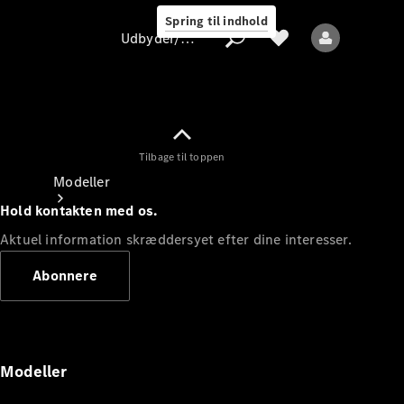
Spring til indhold
Udbyder/databeskyttelse
Tilbage til toppen
Udbyder/databeskyttelse
Modeller
Hold kontakten med os.
Aktuel information skræddersyet efter dine interesser.
Abonnere
Alle modeller
Nye modeller
Modeller
Elektriske modeller