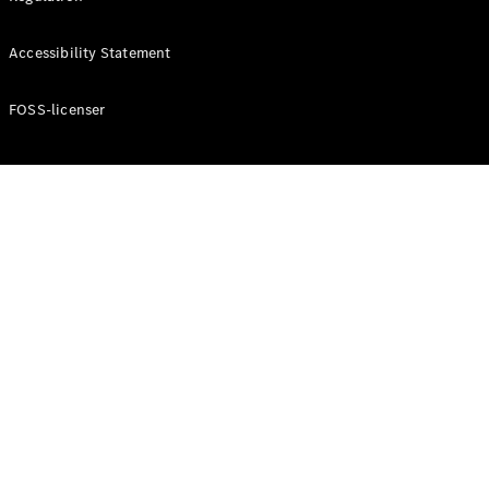
Konfigurator
Mercedes-
Accessibility Statement
Benz Online
Showroom
Cabriolet / Roadster
FOSS-licenser
Alle
Cabriolets /
Roadsters
CLE
Cabriolet
Mercedes-
AMG SL