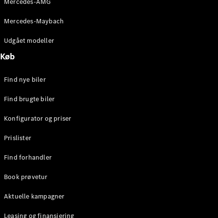
Mercedes-AMG
E-Klasse
Sedan
Mercedes-Maybach
S-Klasse
Lang
Udgået modeller
Mercedes-
Køb
Maybach S-
Klasse
Find nye biler
Konfigurator
Find brugte biler
Mercedes-
Benz Online
Konfigurator og priser
Showroom
SUV
Prislister
Find forhandler
Book prøvetur
Aktuelle kampagner
Alle SUVs
EQS
Leasing og finansiering