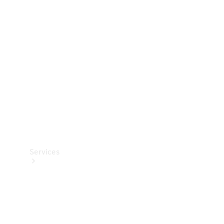
Teknisk
tilbehør
Opladningsudstyr
Collection
Bilpleje
Services