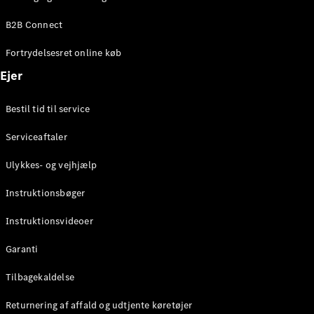
Elektrisk
SUV
B2B Connect
Mercedes-
Maybach
Elektrisk
Fortrydelsesret online køb
EQS SUV
GLA
Ejer
GLA
Ny
Elektrisk
GLA
Ny
Bestil tid til service
GLB
Elektrisk
GLB
Serviceaftaler
GLC
Elektrisk
GLC
Ulykkes- og vejhjælp
GLC Coupé
GLE
Instruktionsbøger
GLE Coupé
GLS
Instruktionsvideoer
Mercedes-
Maybach
Ny
Garanti
GLS
G-
Tilbagekaldelse
Elektrisk
Klasse
Returnering af affald og udtjente køretøjer
G-Klasse