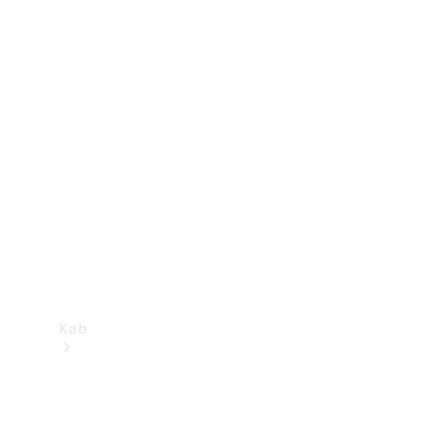
Mercedes-Benz Online Showroom
Køb