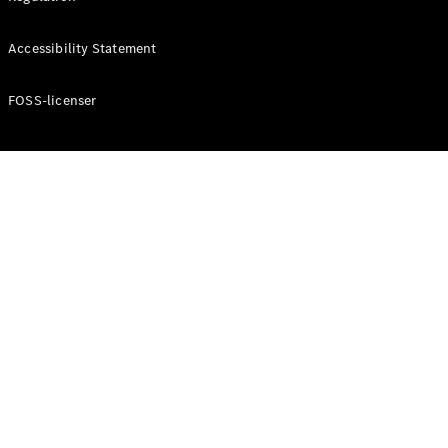
Konfigurator
Mercedes-
Accessibility Statement
Benz Online
Showroom
Cabriolet / Roadster
FOSS-licenser
Alle
Cabriolets /
Roadsters
CLE
Cabriolet
Mercedes-
AMG SL