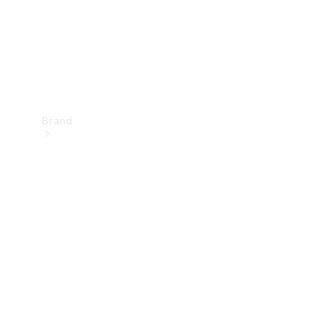
Brand
Oplev
Mercedes-
Benz