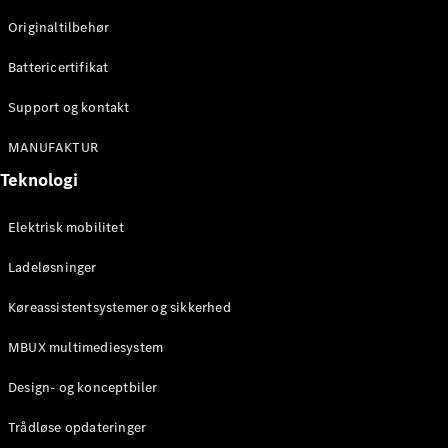
Originaltilbehør
Konfigurator
Mercedes-
Battericertifikat
Benz Online
Showroom
Support og kontakt
Stationcar
MANUFAKTUR
Teknologi
Elektrisk mobilitet
Ladeløsninger
Alle
Stationcar
Køreassistentsystemer og sikkerhed
CLA
Shooting
Elektrisk
MBUX multimediesystem
Brake
CLA
Design- og konceptbiler
Shooting
Brake
Trådløse opdateringer
C-Klasse