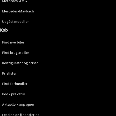
Mercedes-AMG
E-Klasse
Sedan
Mercedes-Maybach
S-Klasse
Lang
Udgået modeller
Mercedes-
Køb
Maybach S-
Klasse
Find nye biler
Konfigurator
Find brugte biler
Mercedes-
Benz Online
Konfigurator og priser
Showroom
SUV
Prislister
Find forhandler
Book prøvetur
Aktuelle kampagner
Alle SUVs
EQS
Leasing og finansiering