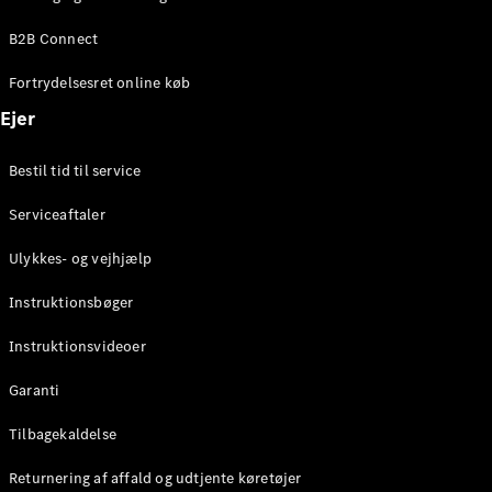
Elektrisk
SUV
B2B Connect
Mercedes-
Maybach
Elektrisk
Fortrydelsesret online køb
EQS SUV
GLA
Ejer
GLA
Ny
Elektrisk
GLA
Ny
Bestil tid til service
GLB
Elektrisk
GLB
Serviceaftaler
GLC
Elektrisk
GLC
Ulykkes- og vejhjælp
GLC Coupé
GLE
Instruktionsbøger
GLE Coupé
GLS
Instruktionsvideoer
Mercedes-
Maybach
Ny
Garanti
GLS
G-
Tilbagekaldelse
Elektrisk
Klasse
Returnering af affald og udtjente køretøjer
G-Klasse