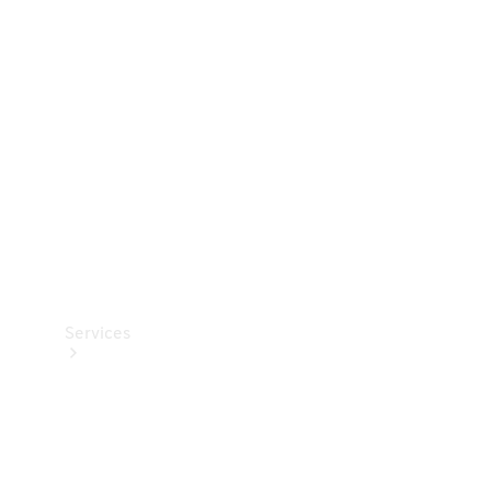
Teknisk
tilbehør
Opladningsudstyr
Collection
Bilpleje
Services