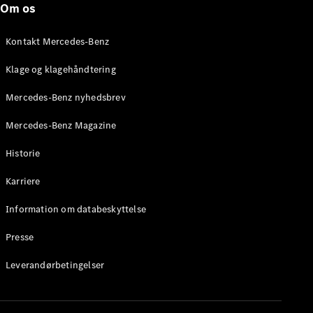
Om os
Stationcar
E-Klasse
Stationcar
Kontakt Mercedes-Benz
E-Klasse
All-Terrain
Klage og klagehåndtering
Mercedes-Benz nyhedsbrev
Konfigurator
Mercedes-
Mercedes-Benz Magazine
Benz Online
Showroom
Historie
Hatchback
Karriere
Information om databeskyttelse
Presse
A-Klasse
Leverandørbetingelser
Hatchback