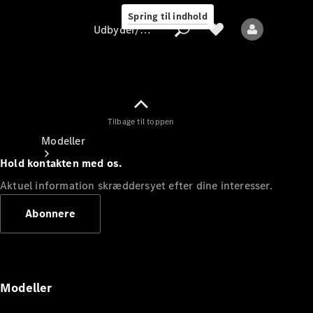
Spring til indhold
Udbyder/databeskyttelse
Tilbage til toppen
Udbyder/databeskyttelse
Modeller
Hold kontakten med os.
Aktuel information skræddersyet efter dine interesser.
Abonnere
Alle modeller
Nye modeller
Modeller
Elektriske modeller