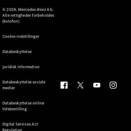
Konfigurator
Mercedes-
© 2026. Mercedes-Benz AG.
Benz Online
Alle rettigheder forbeholdes
Showroom
(kolofon)
Coupé
Cookie-indstillinger
Databeskyttelse
Juridisk information
Alle Coupés
CLE Coupé
Mercedes-
Databeskyttelse sociale
AMG GT
medier
Coupé
Mercedes-
Databeskyttelse online
AMG GT
tidsbestilling
Elektrisk
4-dørs
coupé
Digital Services Act
Regulation