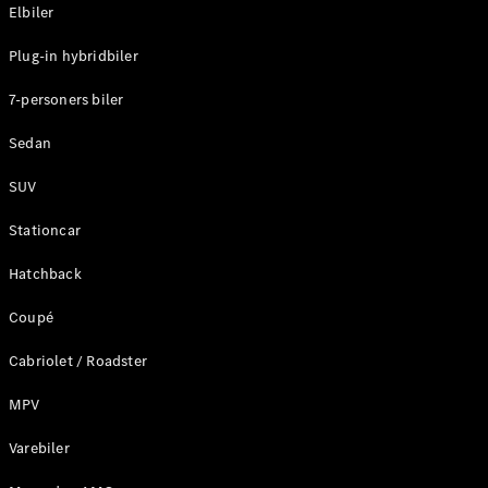
Plug-in-hybrid modeller
Elbiler
Plug-in hybridbiler
Sedan
7-personers biler
Sedan
SUV
Alle Sedans
Stationcar
CLA
Elektrisk
CLA
Hatchback
C-Klasse
Coupé
Sedan
C-
Cabriolet / Roadster
Klasse
Elektrisk
Sedan
MPV
EQE
Elektrisk
Sedan
Varebiler
EQS
Elektrisk
Sedan