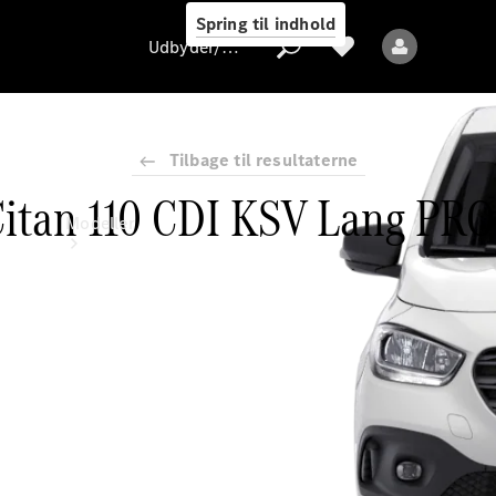
Spring til indhold
Udbyder/databeskyttelse
Tilbage til resultaterne
itan 110 CDI KSV Lang PRO
Udbyder/databeskyttelse
Modeller
Alle modeller
Nye modeller
Elektriske modeller