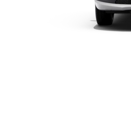
Plug-in-hybrid modeller
Sedan
Alle Sedans
CLA
Elektrisk
CLA
C-Klasse
Sedan
C-
Klasse
Elektrisk
Sedan
EQE
Elektrisk
Sedan
EQS
Elektrisk
Sedan