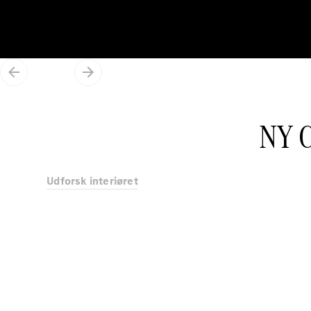
NY C
Udforsk interiøret