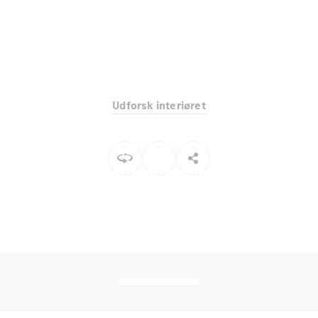
Elektrisk
SUV
Mercedes-
Maybach
Elektrisk
EQS SUV
GLA
GLA
Ny
Elektrisk
GLA
Ny
Udforsk interiøret
GLB
Elektrisk
GLB
GLC
Elektrisk
GLC
GLC Coupé
GLE
GLE Coupé
GLS
Mercedes-
Maybach
Ny
GLS
G-
Elektrisk
Klasse
G-Klasse